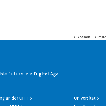
Feedback
Impr
le Future in a Digital Age
ng an der UHH
Universität