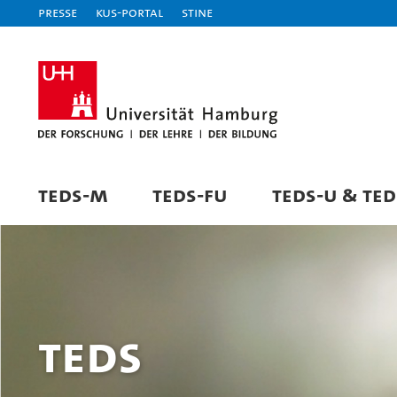
Presse
KUS-Portal
STiNE
TEDS-M
TEDS-FU
TEDS-U & TED
TEDS